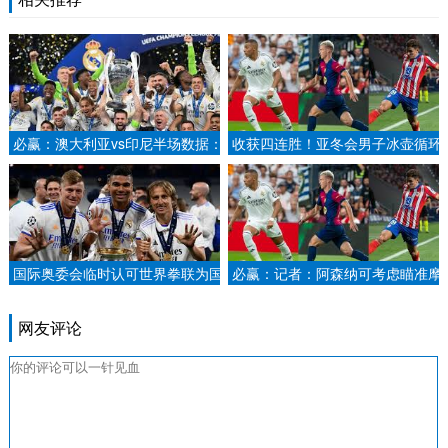
必赢：澳大利亚vs印尼半场数据：
收获四连胜！亚冬会男子冰壶循环
澳大利亚4射正进3球，印尼控球
赛中国队战胜泰国队央视体育.
率62%.
国际奥委会临时认可世界拳联为国
必赢：记者：阿森纳可考虑瞄准摩
际单项体育组织新华网.
洛哥潜力攻击手本-塞吉尔
网友评论