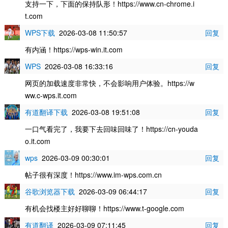
支持一下，下面的保持队形！https://www.cn-chrome.i
t.com
WPS下载
2026-03-08 11:50:57
回复
有内涵！https://wps-win.it.com
WPS
2026-03-08 16:33:16
回复
网页的加载速度非常快，不会影响用户体验。https://w
ww.c-wps.it.com
有道翻译下载
2026-03-08 19:51:08
回复
一口气看完了，我要下去回味回味了！https://cn-youda
o.it.com
wps
2026-03-09 00:30:01
回复
帖子很有深度！https://www.im-wps.com.cn
谷歌浏览器下载
2026-03-09 06:44:17
回复
有机会找楼主好好聊聊！https://www.t-google.com
有道翻译
2026-03-09 07:11:45
回复