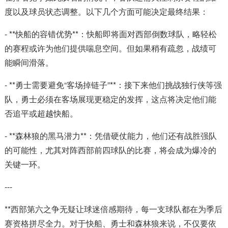
度以及球员状态调整。以下几个方面可能决定最终结果：
- **快船的容错优势**：快船即将面对西部倒数球队，略轻松
的赛程或许为他们提供喘息空间。但如果稍有疏忽，战绩可
能瞬间滑落。
- **勇士需要避免“客场掉链子”**：接下来他们挑战独行侠等强
队，勇士必须在客场展现更稳定的发挥，这点将决定他们能
否追平或超越快船。
- **森林狼的黑马潜力**：凭借硬仗能力，他们还有战胜强队
的可能性，尤其对阵西部前四球队的比赛，将会成为爆冷的
关键一环。
---
**西部第六之争无疑让球迷倍感期待，每一支球队都在为季后
赛资格拼尽全力。对于快船、勇士和森林狼来说，不仅要依