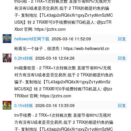
trx闪租 - 2 TRX=1次转账次数 直接节省80%!无视对方
有没有U或者是否交易所,低于 2 TRX的都是钓鱼的骗
子- 复制地址【TL43ajp2xRQ6xXr1gxyZv1yd6mSzMC
USXj】转 2 TRX即可0手续费转账!TG机器人: @jzzTR
Xbot 官网: https://jzztrx.com
helloworld官网下载
2026-03-16 11:52:09
回复
刚看见一个妹子，很漂亮！https://web-helloworld.cn
0.2trx转账
2026-03-16 12:04:26
回复
trx能量租赁 - 2 TRX=1次转账次数 直接节省80%!无视
对方有没有U或者是否交易所,低于 2 TRX的都是钓鱼的
骗子- 复制地址【TL43ajp2xRQ6xXr1gxyZv1yd6mSz
MCUSXj】转 2 TRX即可0手续费转账!TG机器人: @jzz
TRXbot 官网: https://jzztrx.com
0.1trx转账
2026-03-16 13:35:09
回复
trx手续费 - 2 TRX=1次转账次数 直接节省80%!无视对
方有没有U或者是否交易所,低于 2 TRX的都是钓鱼的骗
子- 复制地址【TL43ajp2xRQ6xXr1gxyZv1yd6mSzMC