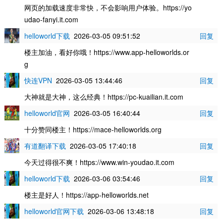
网页的加载速度非常快，不会影响用户体验。https://yo
udao-fanyi.it.com
helloworld下载
2026-03-05 09:51:52
回复
楼主加油，看好你哦！https://www.app-helloworlds.or
g
快连VPN
2026-03-05 13:44:46
回复
大神就是大神，这么经典！https://pc-kuailian.it.com
helloworld官网
2026-03-05 16:40:44
回复
十分赞同楼主！https://mace-helloworlds.org
有道翻译下载
2026-03-05 17:40:18
回复
今天过得很不爽！https://www.win-youdao.it.com
helloworld下载
2026-03-06 03:54:46
回复
楼主是好人！https://app-helloworlds.net
helloworld官网下载
2026-03-06 13:48:18
回复