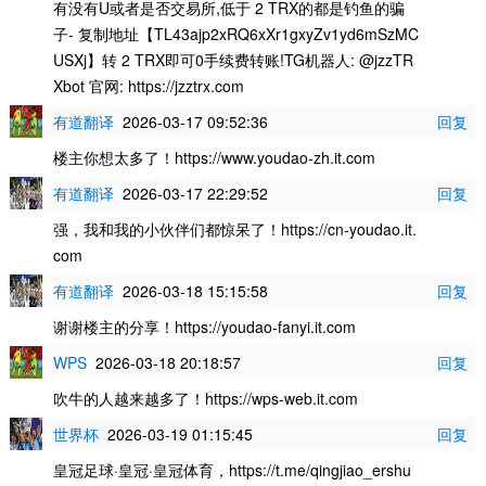
有没有U或者是否交易所,低于 2 TRX的都是钓鱼的骗
子- 复制地址【TL43ajp2xRQ6xXr1gxyZv1yd6mSzMC
USXj】转 2 TRX即可0手续费转账!TG机器人: @jzzTR
Xbot 官网: https://jzztrx.com
有道翻译
2026-03-17 09:52:36
回复
楼主你想太多了！https://www.youdao-zh.it.com
有道翻译
2026-03-17 22:29:52
回复
强，我和我的小伙伴们都惊呆了！https://cn-youdao.it.
com
有道翻译
2026-03-18 15:15:58
回复
谢谢楼主的分享！https://youdao-fanyi.it.com
WPS
2026-03-18 20:18:57
回复
吹牛的人越来越多了！https://wps-web.it.com
世界杯
2026-03-19 01:15:45
回复
皇冠足球·皇冠·皇冠体育，https://t.me/qingjiao_ershu