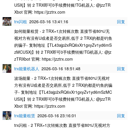
USXj】转 2 TRX即可0手续费转账!TG机器人: @jzzTR
Xbot 官网: https://jzztrx.com
trx闪租
2026-03-16 13:41:16
回复
如何能量租赁 - 2 TRX=1次转账次数 直接节省80%!无
视对方有没有U或者是否交易所,低于 2 TRX的都是钓鱼
的骗子- 复制地址【TL43ajp2xRQ6xXr1gxyZv1yd6mS
zMCUSXj】转 2 TRX即可0手续费转账!TG机器人: @jz
zTRXbot 官网: https://jzztrx.com
trx能量机器人
2026-03-16 18:51:48
回复
波场能量 - 2 TRX=1次转账次数 直接节省80%!无视对
方有没有U或者是否交易所,低于 2 TRX的都是钓鱼的骗
子- 复制地址【TL43ajp2xRQ6xXr1gxyZv1yd6mSzMC
USXj】转 2 TRX即可0手续费转账!TG机器人: @jzzTR
Xbot 官网: https://jzztrx.com
trx能量租赁
2026-03-16 23:16:01
回复
trx闪租 - 2 TRX=1次转账次数 直接节省80%!无视对方