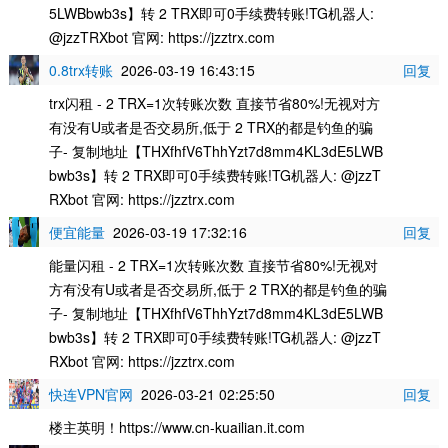
5LWBbwb3s】转 2 TRX即可0手续费转账!TG机器人:
@jzzTRXbot 官网: https://jzztrx.com
0.8trx转账
2026-03-19 16:43:15
回复
trx闪租 - 2 TRX=1次转账次数 直接节省80%!无视对方
有没有U或者是否交易所,低于 2 TRX的都是钓鱼的骗
子- 复制地址【THXfhfV6ThhYzt7d8mm4KL3dE5LWB
bwb3s】转 2 TRX即可0手续费转账!TG机器人: @jzzT
RXbot 官网: https://jzztrx.com
便宜能量
2026-03-19 17:32:16
回复
能量闪租 - 2 TRX=1次转账次数 直接节省80%!无视对
方有没有U或者是否交易所,低于 2 TRX的都是钓鱼的骗
子- 复制地址【THXfhfV6ThhYzt7d8mm4KL3dE5LWB
bwb3s】转 2 TRX即可0手续费转账!TG机器人: @jzzT
RXbot 官网: https://jzztrx.com
快连VPN官网
2026-03-21 02:25:50
回复
楼主英明！https://www.cn-kuailian.it.com