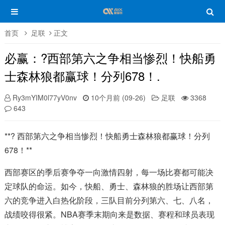
首页
足联
正文
必赢：?西部第六之争相当惨烈！快船勇
士森林狼都赢球！分列678！.
Ry3mYIM0l77yV0nv
10个月前 (09-26)
足联
3368
643
**? 西部第六之争相当惨烈！快船勇士森林狼都赢球！分列
678！**
西部赛区的季后赛争夺一向激情四射，每一场比赛都可能决
定球队的命运。如今，快船、勇士、森林狼的胜场让西部第
六的竞争进入白热化阶段，三队目前分列第六、七、八名，
战绩咬得很紧。NBA赛季末期向来是数据、赛程和球员表现