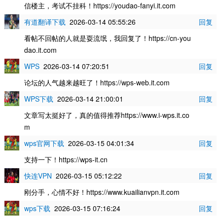
信楼主，考试不挂科！https://youdao-fanyi.it.com
有道翻译下载
2026-03-14 05:55:26
回复
看帖不回帖的人就是耍流氓，我回复了！https://cn-you
dao.it.com
WPS
2026-03-14 07:20:51
回复
论坛的人气越来越旺了！https://wps-web.it.com
WPS下载
2026-03-14 21:00:01
回复
文章写太挺好了，真的值得推荐https://www.i-wps.it.co
m
wps官网下载
2026-03-15 04:01:34
回复
支持一下！https://wps-it.cn
快连VPN
2026-03-15 05:12:22
回复
刚分手，心情不好！https://www.kuailianvpn.it.com
wps下载
2026-03-15 07:16:24
回复