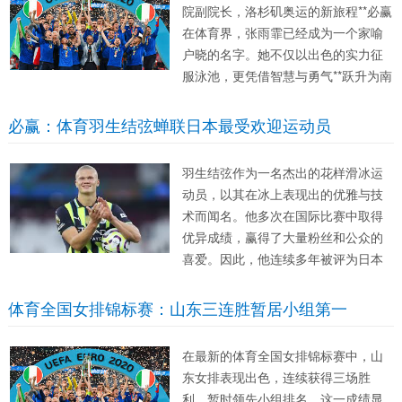
院副院长，洛杉矶奥运的新旅程**必赢
在体育界，张雨霏已经成为一个家喻
户晓的名字。她不仅以出色的实力征
服泳池，更凭借智慧与勇气**跃升为南
京体育学院游泳学院副院长**。如今，
她更是确认将参加2028年洛杉矶奥运
必赢：体育羽生结弦蝉联日本最受欢迎运动员
会，这一消息让无数体育迷充满期
待。本文将探讨张雨...
羽生结弦作为一名杰出的花样滑冰运
动员，以其在冰上表现出的优雅与技
术而闻名。他多次在国际比赛中取得
优异成绩，赢得了大量粉丝和公众的
喜爱。因此，他连续多年被评为日本
最受欢迎的运动员之一是可以理解
的。这份殊荣不仅反映了他在体育领
体育全国女排锦标赛：山东三连胜暂居小组第一
域的杰出成就，也展示了他对粉丝的
影响力和作为公众人物的魅力。羽生
在最新的体育全国女排锦标赛中，山
结弦的成功激励...
东女排表现出色，连续获得三场胜
利，暂时领先小组排名。这一成绩显