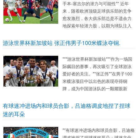
手本-塞吉尔的潜力与可能性** 近年
来，随着欧洲顶级足球俱乐部的竞争
愈发激烈，各大俱乐部总是不遗余力
地探索年轻潜力股，以期为球队注入
新鲜血液。作为英超豪门之一的**阿森
纳**，在引援方面表现出非凡的眼光和
游泳世界杯新加坡站 张正伟男子100米蝶泳夺铜.
策略。据报道，阿森纳或许在考虑引
入摩洛哥的年轻攻击手*...
***游泳世界杯新加坡站***作为一场国
际瞩目的赛事，再次吸引了全球游泳
爱好者的关注。**张正伟**在男子100
米蝶泳项目中以出色的表现夺得铜
牌，成为中国游泳队的一颗耀眼新
星。 **前言** 在众多倍受瞩目的国际
泳坛赛事中，游泳世界杯一直是检验
有球迷冲进场内和球员合影，吕迪格调皮地捏了捏球
各国运动员竞技水平的重要舞台必
迷的耳朵
赢。每一站比赛...
**有球迷冲进场内和球员合影，吕迪格
调皮地捏了捏球迷的耳朵：球迷文化