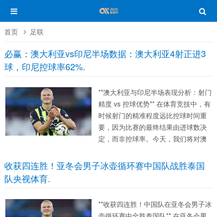
首页
足联
必赢：澳大利亚vs印尼半场数据：澳大利亚4射正进3
球，印尼控球率62%.
**澳大利亚与印尼半场表现分析：射门
精度 vs 控球优势** 在体育竞技中，有
时候射门的精准程度远比控球时间重
要，因为比赛的最终结果由进球数决
定，而非控球率。今天，我们将对澳
大利亚与印尼的一场比赛进行深入分
析，根据半场数据来看，澳大利亚以4
收获四连胜！亚冬会男子冰壶循环赛中国队战胜泰国
次射正进3球的高效表现领先，而印尼
队央视体育.
虽然拥有控球率上的绝...
**收获四连胜！中国队在亚冬会男子冰
壶循环赛中全胜泰国队** 在亚冬会男