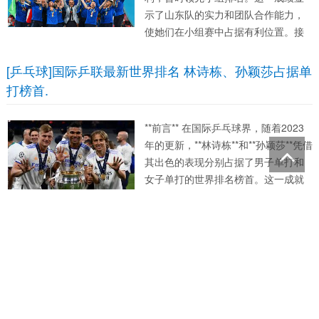
示了山东队的实力和团队合作能力，
使她们在小组赛中占据有利位置。接
下来的比赛将决定她们能否保持领先
优势并最终晋级到更高的阶段必赢。
[乒乓球]国际乒联最新世界排名 林诗栋、孙颖莎占据单
球队的教练和成员们都在努力地为接
打榜首.
下来的挑战做准备，以争取更好的成
绩。...
**前言** 在国际乒乓球界，随着2023
年的更新，**林诗栋**和**孙颖莎**凭借
其出色的表现分别占据了男子单打和
女子单打的世界排名榜首。这一成就
不仅彰显了他们的个人才华，也反映
了中国乒乓球的持续强势地位。接下
来，我们将深入探讨这两位杰出的乒
[CBA]陆文博分球底角 王奕博三分出手一箭穿.
乓球运动员如何达到如此顶级的水
平，以及他们的排名...
**[CBA]陆文博分球底角 王奕博三分出
手一箭穿：团队配合的艺术** 在激烈
的CBA赛场上，各支球队都在用自己