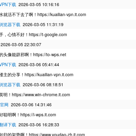
VPN下载
2026-03-05 10:16:16
就活不下去了啊！https://kuailian-vpn.it.com
浏览器下载
2026-03-05 11:31:19
，心情不好！https://t-google.com
2026-03-05 22:30:07
头像能辟邪啊！https://to-wps.net
VPN下载
2026-03-06 05:41:44
主的分享！https://kuailian-vpn.it.com
浏览器下载
2026-03-06 08:18:51
！https://www.win-chrome.it.com
S官网
2026-03-06 14:31:46
聪明啊！https://i-wps.it.com
翻译下载
2026-03-06 16:28:33
归的架势啊！https://www.youdao-zh.it.com