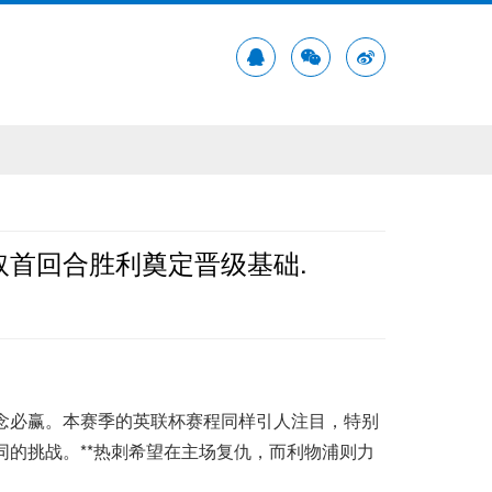
首回合胜利奠定晋级基础.
念必赢。本赛季的英联杯赛程同样引人注目，特别
的挑战。**热刺希望在主场复仇，而利物浦则力