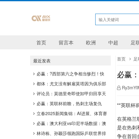
首页
留言本
欧洲
中超
足
首页
足
最近发表
必赢：
必赢：?西部第六之争相当惨烈！快
船勇士森林狼都赢球！分列678！.
都体：尤文没有解雇莫塔因为俱乐部
Ry3mYI
的财务问题优先级更高.
评论员：莫德里奇即使卸甲归田享天
伦之乐了，也比居莱尔强.
必赢：英联杯前瞻，热刺主场复仇
**英联
难，利物浦争取首回合胜利奠定晋级基
立春2025新闻集锦：AI进展、体育赛
在英格兰
础.
历及明星动态.
必赢：澳大利亚vs印尼半场数据：澳
是在热刺
大利亚4射正进3球，印尼控球率62%.
林诗栋、孙颖莎领跑国际乒联世界排
争在首回