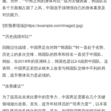
施。另外，**中韩之间的身体对抗**成为关键因素，韩国队在
各个方面都占据了上风，中国选手须增强自己的身体素质及
对抗能力。
![世预赛现场](https://example.com/image2.jpg)
**历史战绩对比**
回顾过往战绩，中国男足在对阵**韩国队**时一直处于劣势。
历史上的多次交锋，韩国队的胜率和排名一直优于中国队。
例如，在2019年的亚洲杯上，韩国也是以2-0战胜中国队。这
表明，中国男足若想从根本上改变与韩国队交锋中不利的局
面，提升整体实力是必须的。
**改善建议**
为了提高在未来比赛中的竞争力，中国男足需要在几个关键
领域做出改善。首先，提升年轻球员的**培养力度**，以丰富
球队阵容的多样化和深度。其次，加强防守阵容的稳定性和