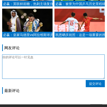
必赢：英联杯前瞻，热刺主场复仇
必赢：被誉为中国乒乓历史里程碑
难，利物浦争取首回合胜利奠定晋
1995年世乒赛发生了什么
级基础.
必赢：皇家马德里vs阿拉维斯球员
凯恩晒庆祝照：这是一场重要的胜
评分：罗德里戈8.1分，弗兰-加西
利，在安联拿下三分！.
亚5.8分
网友评论
提交评论
最新评论