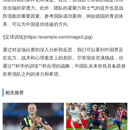
攻击端的穿透力。此外，团队的凝聚力和士气的提升也是战
胜强敌的重要因素。参考国际成功案例，例如德国的青训体
系，可以为中国提供借鉴的方向。
![足球训练](https://example.com/image3.jpg)
通过对这场比赛的深入分析和反思，我们可以看到中国男足
在实力、战术和心理素质上的差距。尽管现状充满挑战，但
通过**科学的训练**和合理的战略，中国队未来依然具备跻身
世界强队之列的潜力和希望。
相关推荐