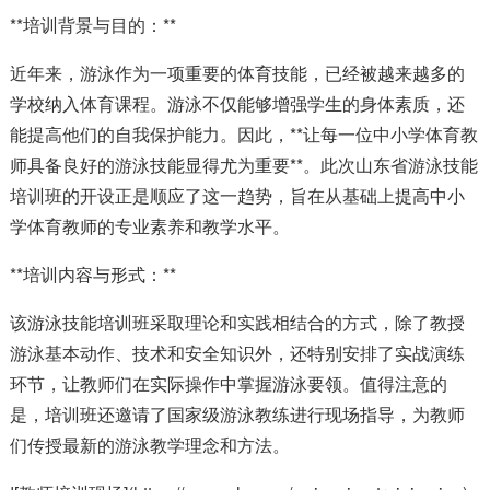
**培训背景与目的：**
近年来，游泳作为一项重要的体育技能，已经被越来越多的
学校纳入体育课程。游泳不仅能够增强学生的身体素质，还
能提高他们的自我保护能力。因此，**让每一位中小学体育教
师具备良好的游泳技能显得尤为重要**。此次山东省游泳技能
培训班的开设正是顺应了这一趋势，旨在从基础上提高中小
学体育教师的专业素养和教学水平。
**培训内容与形式：**
该游泳技能培训班采取理论和实践相结合的方式，除了教授
游泳基本动作、技术和安全知识外，还特别安排了实战演练
环节，让教师们在实际操作中掌握游泳要领。值得注意的
是，培训班还邀请了国家级游泳教练进行现场指导，为教师
们传授最新的游泳教学理念和方法。