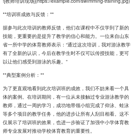
![教师培训现场](https://example.com/swimming-training.jpg)
**培训班成效与反馈：**
据参与此次培训的教师反馈，他们在课程中不仅学到了新的
技能，更重要的是提升了教学的信心和能力。一位来自山东
省一所中学的体育教师表示：“通过这次培训，我对游泳教学
有了全新的认识，今后在教学生时不仅可以传授技能，更可
以让他们感受到游泳的乐趣。”
**典型案例分析：**
为了更直观地看到此次培训班的成效，我们不妨来看一个具
体的案例。在培训期间，有一位从未接触过专业游泳教学的
教师，通过一周的学习，成功地带领小组完成了仰泳、蛙泳
等多个项目的教学任务，他的进步让所有人刮目相看。这不
仅展示了培训班的效果，也进一步验证了加强中小学体育教
师专业发展对推动学校体育教育的重要性。