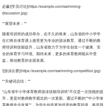
必赢![学员讨论](https://example.com/swimming-
discussion.jpg)
**展望未来：**
随着培训班的成功举办，在不久的将来，山东省的中小学学
生们将在体育课上接受更为专业的游泳教育。通过不断的教
师培训和技能提升，山东省致力于为学生创造一个健康、安
全的体育学习环境。期待未来，更多的体育教师能从中受
益，推动教育的全面发展。
![游泳比赛](https://example.com/swimming-competition.jpg)
**关键词总结：**
*山东省中小学体育教师游泳技能培训班*不仅是一次技能的提
升，更是对教师教学观念的一次更新。通过不断的**中小学体
育教师专业发展**，为学生创造更加优质的教育环境，将是我