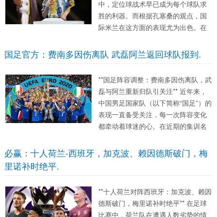
中，定位球战术早已成为每个球队求
胜的利器。而根据孔塞桑的观点，国
际米兰在这方面的表现尤为出色。在
一场充满**战术较量**的比赛中，双方
打成平手，这也彰显了定位球战术的
国足官方：费南多因伤离队 武磊阿兰返回球队报到.
重要性与球队之间的势均力敌。本文
将深入探讨定位球战术及其在...
**国足阵容调整：费南多因伤离队，武
磊与阿兰重新归队引关注** 近年来，
中国男足国家队（以下简称“国足”）的
表现一直备受关注，每一次阵容变化
都牵动着球迷的心。在近期的集训名
单调整中，费南多因伤遗憾离队，而**
武磊**与**阿兰**的重新回归则为球队
必赢：十人荷兰-西班牙，加克波、赖因德斯破门，梅
注入了新的活力。这一变化不仅影响
里诺补时绝平.
着国足接下来的...
**十人荷兰对阵西班牙：加克波、赖因
德斯破门，梅里诺补时绝平** 在足球
比赛中，荷兰队在遭遇人数劣势的情