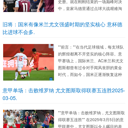
史册。就在刚刚结束的一场巅峰对决
中，皇家马德里通过点球大战艰难淘
汰马德里竞技，这场“马德里德比”充满
了戏剧性与张力。而在接下来的1/4决
旧将：国米有像米兰尤文强盛时期的坚实核心 意杯德
赛中，皇马将迎战阿森纳，这又是一
比进球不会多.
场令人热血沸腾的...
**前言：**在当代足球领域，每支球队
的辉煌都离不开坚实的核心阵容。意
甲赛场上，国际米兰、AC米兰和尤文
图斯都曾有过令对手闻风丧胆的黄金
时代，而如今，国米正逐渐恢复这种
强盛时期的韧性与实力必赢。本文
以“旧将：国米有像米兰尤文强盛时期
意甲单场：击败维罗纳 尤文图斯取得联赛五连胜2025-
的坚实核心 意杯德比进球不会多”为基
03-05.
础，探讨国米的核心力量如何影响他...
**意甲单场：击败维罗纳，尤文图斯取
得联赛五连胜** 在2025年3月5日的意
甲联赛中，尤文图斯以令人瞩目的表